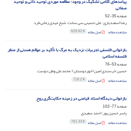
پیامدهای کلامی تشکیک در وجود: مطالعه موردی توحید ذاتی و توحید
صفاتی
صفحه
35-52
رضا اسفندیاری؛ علی حسینی سی سخت؛ شیخ مهدی زمانی فرد
629.92 K
مشاهده مقاله
اصل مقاله
بازخوانی فلسفی تجربیات نزدیک به مرگ با تأکید بر عوالم هستی از منظر
فلسفه اسلامی
صفحه
53-76
حسین خرسندی امین (خوردوستان)؛ محمدعلی وطن دوست
718.2 K
مشاهده مقاله
اصل مقاله
بازخوانی دیدگاه استاد فیاضی در زمینه حکایت‌گری روح
صفحه
77-102
یاسر حسین پور؛ احمد سعیدی
761.33 K
مشاهده مقاله
اصل مقاله