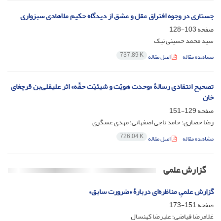
جستاری در وجوه افتراق عقل و عشق از دیدگاه حکیم ملاهادی سبزواری
صفحه
103-128
سید محمد حسینی نیک
737.89 K
مشاهده مقاله
اصل مقاله
تصحیح انتقادی رسالۀ «وحدت هویّت و شیئیّت حقّه» اثر علیقلی‌بن قرچغای
خان
صفحه
129-151
رضا حصاری؛ حامد ناجی اصفهانی؛ مهدی عسگری
726.04 K
مشاهده مقاله
اصل مقاله
گزارش علمی
گزارش علمیِ مناظره‌ای دربارۀ «ضرورت سابق»
صفحه
151-173
غلامرضا فیاضی؛ علیرضا کهنسال