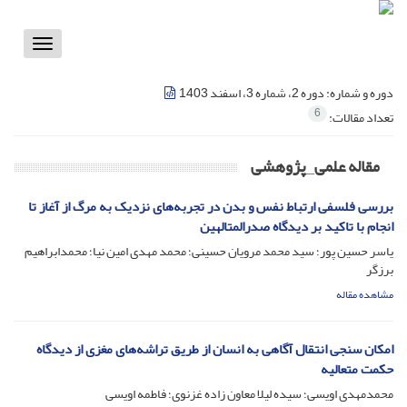
Toggle
vigation
دوره و شماره:
دوره 2، شماره 3، اسفند 1403
6
تعداد مقالات:
مقاله علمی_پژوهشی
بررسی فلسفی ارتباط نفس و بدن در تجربه‌های نزدیک به مرگ از آغاز تا
انجام با تاکید بر دیدگاه صدرالمتالهین
یاسر حسین پور؛ سید محمد مرویان حسینی؛ محمد مهدی امین نیا؛ محمدابراهیم
برزگر
مشاهده مقاله
امکان سنجی انتقال آگاهی به انسان از طریق تراشه‌های مغزی از دیدگاه
حکمت متعالیه
محمدمهدی اویسی؛ سیده لیلا معاون زاده غزنوی؛ فاطمه اویسی