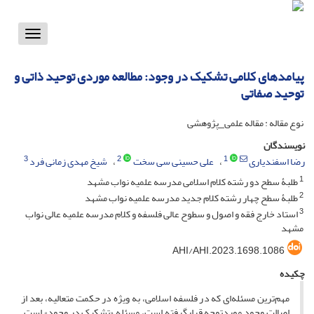
Toggle
vigation
پیامدهای کلامی تشکیک در وجود: مطالعه موردی توحید ذاتی و
توحید صفاتی
نوع مقاله : مقاله علمی_پژوهشی
نویسندگان
3
2
1
رضا اسفندیاری
علی حسینی سی سخت
شیخ مهدی زمانی فرد
1
طلبۀ سطح دو رشته کلام اسلامی مدرسه علمیه نواب مشهد
2
طلبۀ سطح چهار رشته کلام جدید مدرسه علمیه نواب مشهد
3
استاد خارج فقه و اصول و سطوح عالی فلسفه و کلام مدرسه علمیه عالی نواب
مشهد
AHI/AHI.2023.1698.1086
چکیده
مهم‌ترین مسئله‌ای که در فلسفه اسلامی، به ویژه در حکمت متعالیه، بعد از
اصالت وجود موردتوجه قرارگرفته است، مسئله «تشکیک در وجود» است.