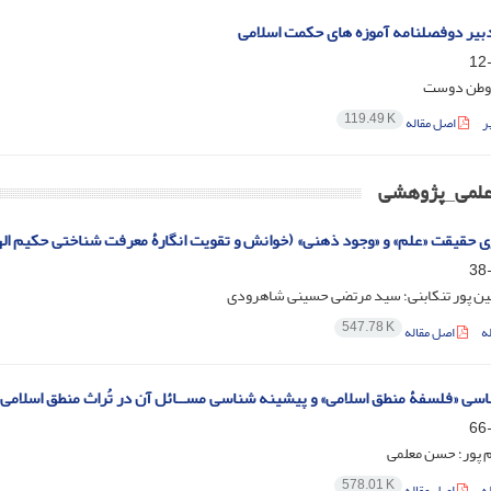
یر دوفصلنامه آموزه های حکمت اسلامی
 وطن دوست
119.49 K
ر
اصل مقاله
 علمی_پژوهشی
ی حقیقت «علم» و «وجود ذهنی» (خوانش و تقویت انگارۀ معرفت ‌شناختی حکیم الهی،
 پور تنکابنی؛ سید مرتضی حسینی شاهرودی
547.78 K
ه
اصل مقاله
سی «فلسفۀ منطق‌ اسلامی» و پیشینه شناسی مســائل آن در تُراث منطق اسلامی
م پور؛ حسن معلمی
578.01 K
ه
اصل مقاله