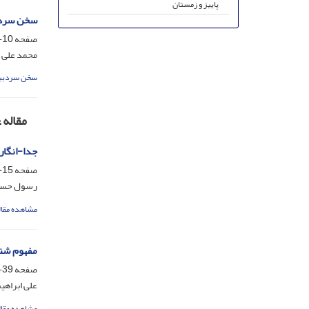
پاییز و زمستان
سخن سردب
صفحه
10-12
محمد علی
سخن سردبی
مقاله
جدا-انگار
صفحه
15-38
رسول حسین
مشاهده مقال
مفهوم شنا
صفحه
39-66
علی ابراهی
مشاهده مقال