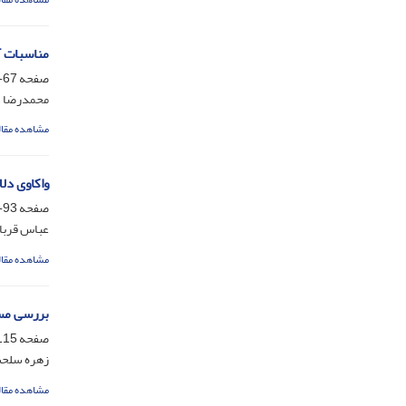
مناسبات آ
صفحه
67-92
محمدرضا د
مشاهده مقال
واکاوی دلال
صفحه
93-114
عباس قربا
مشاهده مقال
بررسی مسئ
صفحه
15-134
زهره سلحش
مشاهده مقال