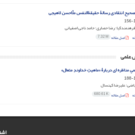
صحیح انتقادی رسالۀ حقیقةالنفس ملّاحسن لاهیجی
1
رهنمندکیا؛ رضا حصاری؛ حامد ناجی اصفهانی
7.32 M
ه
اصل مقاله
 علمی
ِ مناظره ‌ای دربارۀ «ماهیتِ خداوندِ متعال»
1
یاضی؛ علیرضا کهنسال
680.61 K
ه
اصل مقاله
اشت