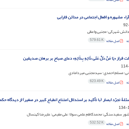
راء مشهوره و افعال اجتماعی در مدائن فارابی
انش شهرکی؛ مجتبی واعظی
579.61 K
ه
اصل مقاله
ت فراز «یَا مَنْ دَلَّ عَلَى ذَاتِهِ بِذَاتِهِ» دعای صباح بر برهان صدیقین
نی؛ مسلم احمدی؛ سیدمجتبی میردامادی
623.49 K
ه
اصل مقاله
لۀ تجرّد ابصار (با تأکید بر استدلال امتناع انطباع کبیر در صغیر) از دیدگاه 
1
ور سفیدسنگی؛ محمدکاظم علمی سولا؛ علی مقیمی؛ علیرضا کهنسال
532.52 K
ه
اصل مقاله