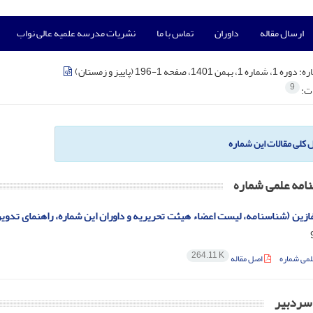
ارسال مقاله
داوران
تماس با ما
نشریات مدرسه علمیه عالی نواب
ره:
دوره 1، شماره 1، بهمن 1401، صفحه 1-196 (پاییز و زمستان)
9
ات:
ل کلی مقالات این شماره
امه علمی شماره
زین (شناسنامه، لیست اعضاء هیئت تحریریه و داوران این شماره، راهنمای تدوی
264.11 K
لمی شماره
اصل مقاله
ردبیر