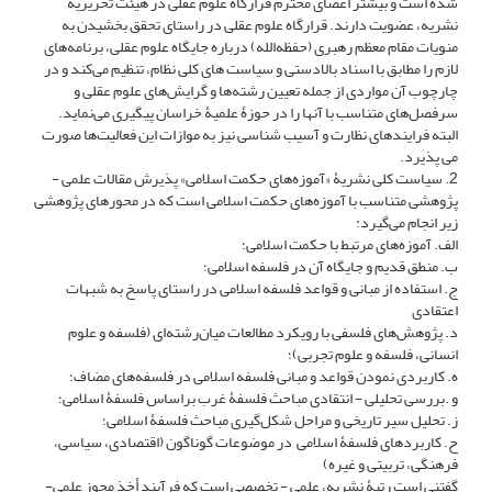
شده است و بیشتر اعضای محترم قرارگاه علوم عقلی در هیئت تحریریۀ
نشریه، عضویت دارند. قرارگاه علوم عقلی در راستای تحقق بخشیدن به
منویات مقام معظم رهبری (حفظه‌الله) درباره جایگاه علوم عقلی، برنامه‌های
لازم را مطابق با اسناد بالادستی و سیاست های کلی نظام، تنظیم می‌کند و در
چارچوب آن مواردی از جمله تعیین رشته‌ها و گرایش‌های علوم عقلی و
سرفصل‌های متناسب با آنها را در حوزۀ علمیۀ خراسان پیگیری می‌نماید.
البته فرایندهای نظارت و آسیب شناسی نیز به موازات این فعالیت‌ها صورت
می پذیرد.
2. سیاست کلی نشریۀ «آموزه‌های حکمت اسلامی» پذیرش مقالات علمی -
پژوهشی متناسب با آموزه‌های حکمت اسلامی است که در محورهای پژوهشی
زیر انجام می‌گیرد:
الف. آموزه‌های مرتبط با حکمت اسلامی؛
ب. منطق قدیم و جایگاه آن در فلسفه اسلامی؛
ج. استفاده از مبانی و قواعد فلسفه اسلامی در راستای پاسخ به شبهات
اعتقادی
د. پژوهش‌های فلسفی با رویکرد مطالعات میان‌رشته‌ای (فلسفه و علوم
انسانی، فلسفه و علوم تجربی)؛
ه. کاربردی نمودن قواعد و مبانی فلسفه اسلامی در فلسفه‌های مضاف؛
و .بررسی تحلیلی - انتقادی مباحث فلسفۀ غرب براساس فلسفۀ اسلامی؛
ز. تحلیل سیر تاریخی و مراحل شکل‌گیری مباحث فلسفۀ اسلامی؛
ح. کاربردهای فلسفۀ اسلامی در موضوعات گوناگون (اقتصادی، سیاسی،
فرهنگی، تربیتی و غیره)
گفتنی است رتبۀ نشریه، علمی - تخصصی است که فرآیند أخذ مجوز علمی-