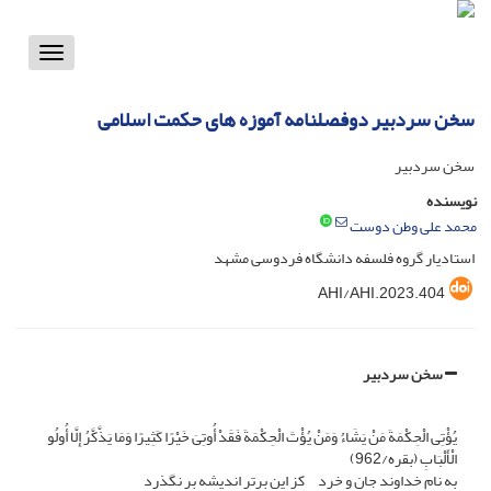
Toggle
vigation
سخن سردبیر دوفصلنامه آموزه های حکمت اسلامی
سخن سردبیر
نویسنده
محمد علی وطن دوست
استادیار گروه فلسفه دانشگاه فردوسی مشهد
AHI/AHI.2023.404
سخن سردبیر
یُؤْتِی الْحِکْمَةَ مَنْ یَشَاءُ وَمَنْ یُؤْتَ الْحِکْمَةَ فَقَدْ أُوتِیَ خَیْرًا کَثِیرًا وَمَا یَذَّکَّرُ إِلَّا أُولُو
الْأَلْبَابِ (بقره/962)
به نام خداوند جان و خرد کز این برتر اندیشه بر نگذرد