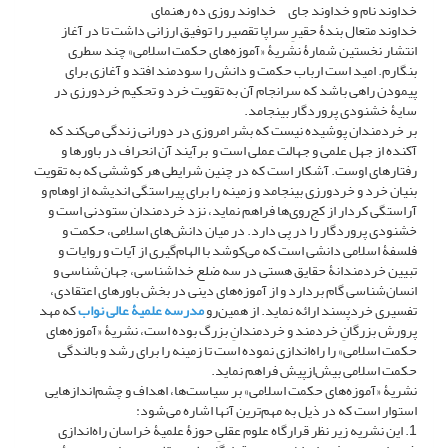
خداوند نام و خداوند جای خداوند روزی ده رهنمای
خداوند متعال بندۀ حقیرِ سراپا تقصیر را توفیق ارزانی داشت تا در آغاز
انتشار نخستین شمارۀ نشریۀ «آموزه‌های حکمت اسلامی» چند سطری
بنگارم. امید است ارباب حکمت و دانش را سودمند ‌افتد و آغازی برای
پیمودن راهی باشد که سرانجام آن به تقویت خرد و تحکیم خردورزی در
سایۀ خشنودی پروردگار بینجامد.
بر خردمندان پوشیده نیست که بشر امروزی در دورانی زندگی می‌کند که
آکنده از جهل علمی و جهالت عملی است و برآیند آن انحراف در باورها و
رفتارهای اوست. آشکار است که در چنین شرایطی هر کوششی که به تقویت
بنیان خرد و خردورزی بینجامد و زمینه را برای پیراستگی اندیشه از اوهام و
آراستگی کردار از کج‌روی‌ها فراهم نماید، نزد خردمندان ستودنی است و
خشنودی پروردگار را در پی دارد. در میان دانش‌های اسلامی، حکمت و
فلسفۀ اسلامی دانشی است که می‌کوشد با الهام‌گیری از آیات و روایات و
تبیین خردمندانۀ حقایق هستی در سه ضلع خداشناسی، جهان‌شناسی و
انسان‌شناسی گام بردارد و از آموزه‌های دینی در بخش باورهای اعتقادی،
تفسیری خردپسند ارائه نماید. از همین‌رو
مدرسه علمیۀ عالی نواب
که مهد
پرورش بزرگانِ خردمند و خردمندانِ بزرگ بوده است، نشریۀ «آموزه‌های
حکمت اسلامی» را راه‌اندازی نموده است تا زمینه را برای رشد و بالندگی
حکمت اسلامی بیش‌ازپیش فراهم نماید.
نشریۀ «آموزه‌های حکمت اسلامی» بر سیاست‌ها، اهداف و چشم‌اندازهایی
استوار است که در ذیل به مهم‌ترین آنها اشاره می‌شود:
1. این نشریه زیر نظر قرارگاه علوم عقلیِ حوزۀ علمیۀ خراسان راه‌اندازی