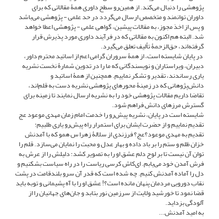
پژوهشی را دنبال می‌کند. از همین‌رو سطح داوری همۀ مقالاتی که برای
داوران توانمند و متخصص ارسال می‌گردد در حد علمی - پژوهشی می‌باشد
و پس از اخذ مجوز، به مقالات پیشین، گواهی علمی - پژوهشی اعطا خواهد
شد. البته هم اکنون به مقالاتی که در فرآیند داوری مورد پذیرش قرار
گرفته‌اند، حق‌الزحمۀ تألیف تعلق می‌گیرد.
در پایان شایسته است، از همۀ سروران گرامی اعم از اساتید محترم داور،
دبیران، ویراستاران و نویسندگانی که ما را در تدوین شمارۀ نخست نشریه
یاری رساندند، تقدیر و تشکر نماییم. همچنین از همۀ اساتید و
دانش‌پژوهانی که در زمینۀ محورهای پژوهشی نشریه دست به قلم‌اند،
تقاضا داریم مقالات پژوهشی خود را به نشریه ارسال نمایند تا زمینه برای
گسترش مرزهای دانش فراهم شود.
شایسته است در پایان، نشریه پیش‌رو را خدمت امام زمان مهدی موعود عج
تقدیم ‌نماییم و از حضرت ایشان برای استمرار راه پیش‌رو یاری ‌طلبیم:
تقدیم به مهدی موعود؟عج؟ فرزندی از سلالۀ زهرا س همو که با آمدنش
خزان ظلم و ستم را بر باد داده و بهار عدل و محبت را نمایان می‌سازد. قلم را
توان آن نیست تا بر لوح دلم عشق او را به تصویر کشد؛ دلیلش را از عرش به
فرش آمدن خود می‌یابم. ای‌کاش کرسی ریاست را در راه سیاست بشکنیم و
دل را آماده آمدنش کنیم. چه شده است که قدر آن سرو بلندقامت در پشت
نقاب دورویی مردمان پنهان مانده است؟! عشق او را با آه پشیمانی و توبه باید
قضا نمود تا خورشید ولایت از سرزمین نور بتابد و جان‌های جهانیان را از
آلودگی بزداید.
به امید آمدنش...