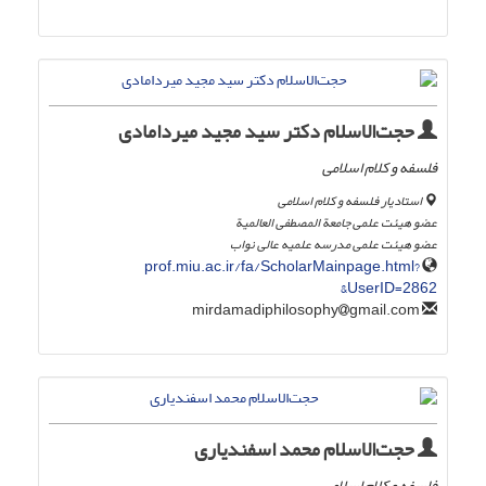
حجت‌الاسلام دکتر سید مجید میردامادی
فلسفه و کلام اسلامی
استادیار فلسفه و کلام اسلامی
عضو هیئت علمی جامعة المصطفی العالمیة
عضو هیئت علمی مدرسه علمیه عالی نواب
prof.miu.ac.ir/fa/ScholarMainpage.html?
UserID=2862&
gmail.com
mirdamadiphilosophy
حجت‌الاسلام محمد اسفندیاری
فلسفه و کلام اسلامی