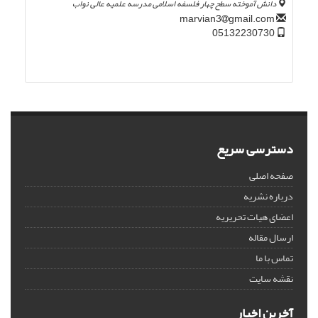
دانش آموخته سطح چهار فلسفه اسلامی مدرسه علمیه عالی نواب
gmail.com
marvian3
05132230730
دسترسی سریع
صفحه اصلی
درباره نشریه
اعضای هیات تحریریه
ارسال مقاله
تماس با ما
نقشه سایت
آخرین اخبار