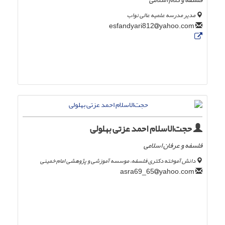
مدیر مدرسه علمیه عالی نواب
yahoo.com
esfandyari812
حجت‌الاسلام احمد عزتی بهلولی
فلسفه و عرفان اسلامی
دانش آموخته دکتری فلسفه، موسسه آموزشی و پژوهشی امام خمینی
yahoo.com
asra69_65